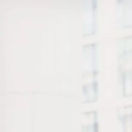
grandes
jornadas
A jornada de trabalho começa
aqui. Queremos ser o seu parceiro
de todos os dias. Te ouviremos
atentamente para juntos descobrir
como construir nossa parceria.
Desde 2013 estamos construindo
parcerias sólidas!
SAIBA MAIS