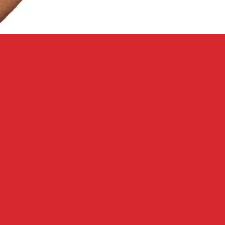
Quer
conhe
você
Queremos
entender sua
real necessidade
para oferecer
soluções que
você realmente
precisa.