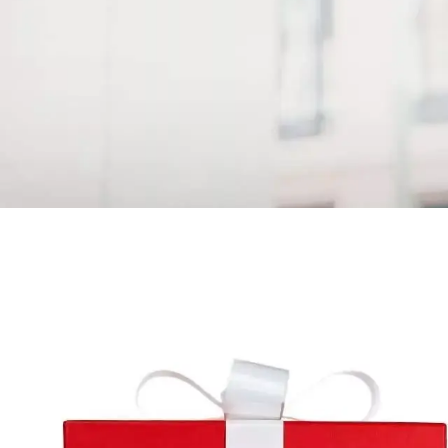
Tenha um
parceiro na
gestão
preventiva
Pontualidade e assiduidade são fatores