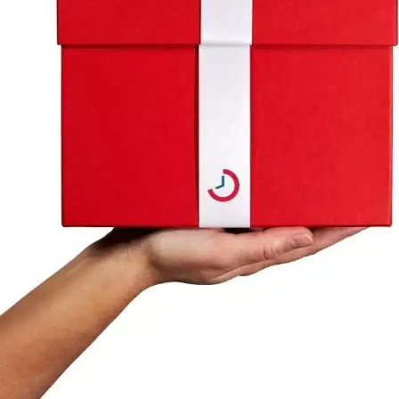
que contribuem para maior resultado e
sucesso das pessoas e dos negócios.
Acompanhe, receba alertas e obtenha
controle e a confiança que precisa!
CONHEÇA NOSSA PLATAFORMA