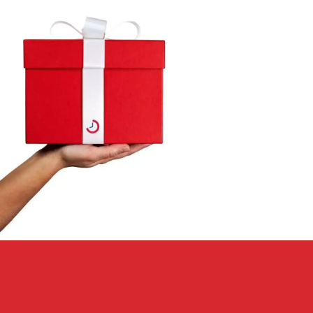
La puntualidad y la asistencia son factores que
contribuyen a mejores resultados y éxitos para
las personas y las empresas. ¡Rastree, reciba
alertas y obtenga el control y la confianza que
necesita!
DESCUBRE NUESTRA PLATAFORMA
Queremos
conocerte
Queremos entender su necesidad real para