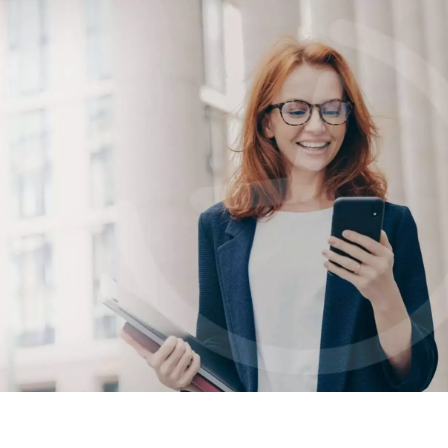
Aliados en
las grandes
jornadas
La jornada laboral comienza aquí. Queremos
ser su aliado todos los días. Lo escucharemos
atentamente para juntos descubrir cómo
construir nuestra alianza ¡Desde 2013 hemos
estado construyendo alianzas sólidas!
SEPA MAS
Tenga un socio en la
gestión preventiva